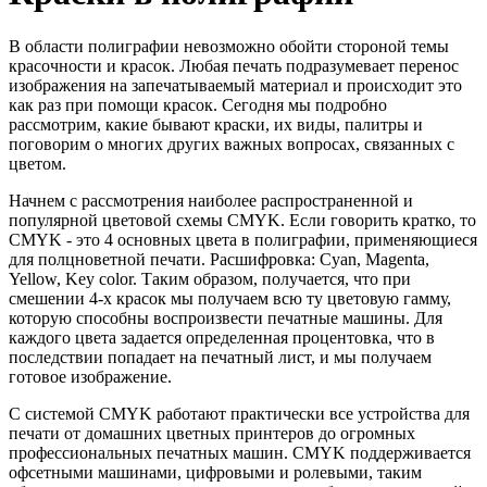
В области полиграфии невозможно обойти стороной темы
красочности и красок. Любая печать подразумевает перенос
изображения на запечатываемый материал и происходит это
как раз при помощи красок. Сегодня мы подробно
рассмотрим, какие бывают краски, их виды, палитры и
поговорим о многих других важных вопросах, связанных с
цветом.
Начнем с рассмотрения наиболее распространенной и
популярной цветовой схемы CMYK. Если говорить кратко, то
CMYK - это 4 основных цвета в полиграфии, применяющиеся
для полцноветной печати. Расшифровка: Cyan, Magenta,
Yellow, Key color. Таким образом, получается, что при
смешении 4-х красок мы получаем всю ту цветовую гамму,
которую способны воспроизвести печатные машины. Для
каждого цвета задается определенная процентовка, что в
последствии попадает на печатный лист, и мы получаем
готовое изображение.
С системой CMYK работают практически все устройства для
печати от домашних цветных принтеров до огромных
профессиональных печатных машин. CMYK поддерживается
офсетными машинами, цифровыми и ролевыми, таким