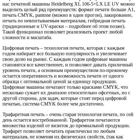
нас печатной машины Heidelberg XL 106-5+LX LE UV можно
выделить целый ряд преимуществ: формат печати больше А1,
печать CMYK, pantone (можно в один прогон), лакирование,
печать по невпитываемым материалам, гибридная печать
(традиционные и UV-краски – подробнее об этом позже).
Такой функционал позволяет реализовать проект любой
сложности и масштаба.
Цифровая печать – технология печати, которая с каждым
годом набирает все большую популярность и увеличивает
свою долю на рынке. С каждым годом цифровые машины
становятся все качественнее, и позволяют давать приличный
уровень печати, а основным преимуществом по-прежнему
остается оперативность и возможность печати от одного
образца с оптимальной ценой за единицу продукции.
Цифровые машины печатают только красками CMYK, что
несколько сужает их диапазон относительно офсетных, но с
другой стороны, для задач, которые стоят перед цифровой
печатью, система CMYK более чем достаточно.
Трафаретная печать – очень старая технология печати, по сей
день остается востребованной. Трафаретом печатаются
множества изделий от визиток до премиальной продукции.
Трафарет позволяет печатать практически по любым
материалам, не изменяя их физических свойств, (так как