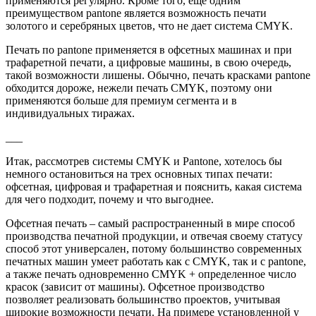
применяются регулярно. Кроме того, еще одним
преимуществом pantone является возможность печати
золотого и серебряных цветов, что не дает система CMYK.
Печать по pantone применяется в офсетных машинах и при
трафаретной печати, а цифровые машины, в свою очередь,
такой возможности лишены. Обычно, печать красками pantone
обходится дороже, нежели печать CMYK, поэтому они
применяются больше для премиум сегмента и в
индивидуальных тиражах.
___
Итак, рассмотрев системы CMYK и Pantone, хотелось бы
немного остановиться на трех основных типах печати:
офсетная, цифровая и трафаретная и пояснить, какая система
для чего подходит, почему и что выгоднее.
Офсетная печать – самый распространенный в мире способ
производства печатной продукции, и отвечая своему статусу
способ этот универсален, потому большинство современных
печатных машин умеет работать как с CMYK, так и с pantone,
а также печать одновременно CMYK + определенное число
красок (зависит от машины). Офсетное производство
позволяет реализовать большинство проектов, учитывая
широкие возможности печати. На примере установленной у