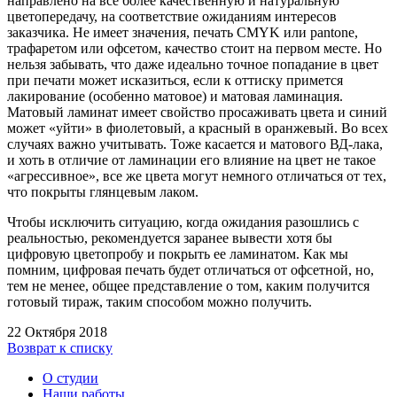
направлено на все более качественную и натуральную
цветопередачу, на соответствие ожиданиям интересов
заказчика. Не имеет значения, печать CMYK или pantone,
трафаретом или офсетом, качество стоит на первом месте. Но
нельзя забывать, что даже идеально точное попадание в цвет
при печати может исказиться, если к оттиску примется
лакирование (особенно матовое) и матовая ламинация.
Матовый ламинат имеет свойство просаживать цвета и синий
может «уйти» в фиолетовый, а красный в оранжевый. Во всех
случаях важно учитывать. Тоже касается и матового ВД-лака,
и хоть в отличие от ламинации его влияние на цвет не такое
«агрессивное», все же цвета могут немного отличаться от тех,
что покрыты глянцевым лаком.
Чтобы исключить ситуацию, когда ожидания разошлись с
реальностью, рекомендуется заранее вывести хотя бы
цифровую цветопробу и покрыть ее ламинатом. Как мы
помним, цифровая печать будет отличаться от офсетной, но,
тем не менее, общее представление о том, каким получится
готовый тираж, таким способом можно получить.
22 Октября 2018
Возврат к списку
О студии
Наши работы