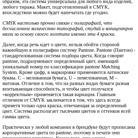
образом, эта система универсальна для любого вида изделий,
любого тиража. Макет, подготовленный в CMYK,
впоследствии можно будет напечатать где угодно.
CMYK настолько прочно связан с полиграфией, что
бесчисленное количество типографий, студий и копицентров
вязли за основу своего логотипа именно эти 4 краски.
Далее, когда речь идет о цвете, нельзя обойти стороной
важнейшую в полиграфии систему Pantone. Pantone (Пантон) -
стандартизованная система подбора цвета. Когда говорят
pantone, подразумевают определенный цвет, имеющий
уникальный номер по классификации pantone Matching
System. Кроме цифр, в маркировке применяются латинские
буквы. С – мелованная бумага, U – немелованная, M –
матовая. Отличие в том, что на разных видах бумаги разная
впитывающая способность, и чтобы цвет получался
«корректным» применяется такая вариация. Главным
отличием от CMYK заключается в том, что здесь всегда
приметя только одна краска, отвечающая за определенный
цвет. Система располагает тысячами цветов и оттенков всей
гаммы цвета.
Практически у любой компании в брендбуке будут прописаны
корпоративные цвета по pantone, поэтому в печати они