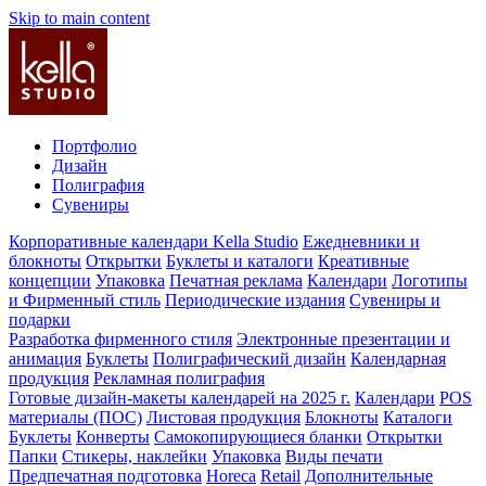
Skip to main content
Портфолио
Дизайн
Полиграфия
Сувениры
Корпоративные календари Kella Studio
Ежедневники и
блокноты
Открытки
Буклеты и каталоги
Креативные
концепции
Упаковка
Печатная реклама
Календари
Логотипы
и Фирменный стиль
Периодические издания
Сувениры и
подарки
Разработка фирменного стиля
Электронные презентации и
анимация
Буклеты
Полиграфический дизайн
Календарная
продукция
Рекламная полиграфия
Готовые дизайн-макеты календарей на 2025 г.
Календари
POS
материалы (ПОС)
Листовая продукция
Блокноты
Каталоги
Буклеты
Конверты
Самокопирующиеся бланки
Открытки
Папки
Стикеры, наклейки
Упаковка
Виды печати
Предпечатная подготовка
Horeca
Retail
Дополнительные