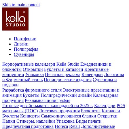
Skip to main content
Портфолио
Дизайн
Полиграфия
Сувениры
Корпоративные календари Kella Studio
Ежедневники и
блокноты
Открытки
Буклеты и каталоги
Креативные
концепции
Упаковка
Печатная реклама
Календари
Логотипы
и Фирменный стиль
Периодические издания
Сувениры и
подарки
Разработка фирменного стиля
Электронные презентации и
анимация
Буклеты
Полиграфический дизайн
Календарная
продукция
Рекламная полиграфия
Готовые дизайн-макеты календарей на 2025 г.
Календари
POS
материалы (ПОС)
Листовая продукция
Блокноты
Каталоги
Буклеты
Конверты
Самокопирующиеся бланки
Открытки
Папки
Стикеры, наклейки
Упаковка
Виды печати
Предпечатная подготовка
Horeca
Retail
Дополнительные