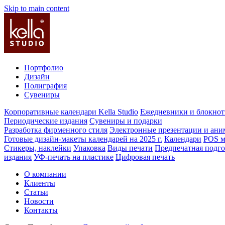
Skip to main content
Портфолио
Дизайн
Полиграфия
Сувениры
Корпоративные календари Kella Studio
Ежедневники и блокно
Периодические издания
Сувениры и подарки
Разработка фирменного стиля
Электронные презентации и ани
Готовые дизайн-макеты календарей на 2025 г.
Календари
POS м
Стикеры, наклейки
Упаковка
Виды печати
Предпечатная подго
издания
УФ-печать на пластике
Цифровая печать
О компании
Клиенты
Статьи
Новости
Контакты