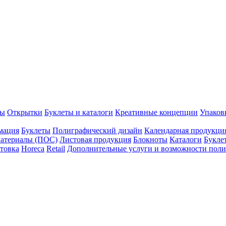
ты
Открытки
Буклеты и каталоги
Креативные концепции
Упаков
мация
Буклеты
Полиграфический дизайн
Календарная продукци
атериалы (ПОС)
Листовая продукция
Блокноты
Каталоги
Букле
товка
Horeca
Retail
Дополнительные услуги и возможности пол