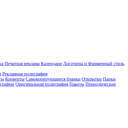
ка
Печатная реклама
Календари
Логотипы и Фирменный стиль
я
Рекламная полиграфия
ты
Конверты
Самокопирующиеся бланки
Открытки
Папки
играфии
Оригинальная полиграфия
Пакеты
Периодические