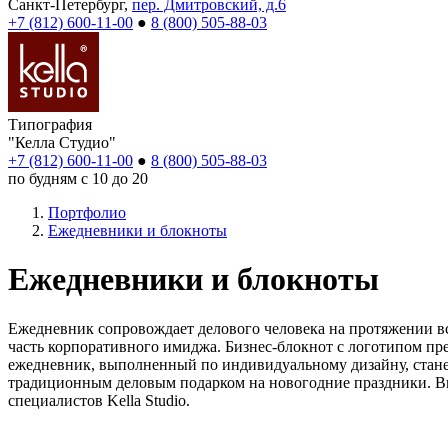
Санкт-Петербург,
пер. Дмитровский, д.6
+7 (812) 600-11-00
●
8 (800) 505-88-03
Типография
"Келла Студио"
+7 (812) 600-11-00
●
8 (800) 505-88-03
по будням с 10 до 20
Портфолио
Ежедневники и блокноты
Ежедневники и блокноты
Ежедневник сопровождает делового человека на протяжении в
часть корпоративного имиджа. Бизнес-блокнот с логотипом п
ежедневник, выполненный по индивидуальному дизайну, стан
традиционным деловым подарком на новогодние праздники. Вы
специалистов Kella Studio.