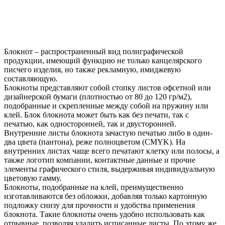
Блокнот – распространенный вид полиграфической
продукции, имеющий функцию не только канцелярского
писчего изделия, но также рекламную, имиджевую
составляющую.
Блокноты представляют собой стопку листов офсетной или
дизайнерской бумаги (плотностью от 80 до 120 гр/м2),
подобранные и скрепленные между собой на пружину или
клей. Блок блокнота может быть как без печати, так с
печатью, как односторонней, так и двусторонней.
Внутренние листы блокнота зачастую печатью либо в один-
два цвета (пантона), реже полноцветом (CMYK). На
внутренних листах чаще всего печатают клетку или полосы, а
также логотип компании, контактные данные и прочие
элементы графического стиля, выдерживая индивидуальную
цветовую гамму.
Блокноты, подобранные на клей, преимущественно
изготавливаются без обложки, добавляя только картонную
подложку снизу для прочности и удобства применения
блокнота. Такие блокноты очень удобно использовать как
отрывные, позволяя удалить исписанные листы. По этому же