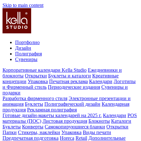
Skip to main content
Портфолио
Дизайн
Полиграфия
Сувениры
Корпоративные календари Kella Studio
Ежедневники и
блокноты
Открытки
Буклеты и каталоги
Креативные
концепции
Упаковка
Печатная реклама
Календари
Логотипы
и Фирменный стиль
Периодические издания
Сувениры и
подарки
Разработка фирменного стиля
Электронные презентации и
анимация
Буклеты
Полиграфический дизайн
Календарная
продукция
Рекламная полиграфия
Готовые дизайн-макеты календарей на 2025 г.
Календари
POS
материалы (ПОС)
Листовая продукция
Блокноты
Каталоги
Буклеты
Конверты
Самокопирующиеся бланки
Открытки
Папки
Стикеры, наклейки
Упаковка
Виды печати
Предпечатная подготовка
Horeca
Retail
Дополнительные