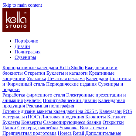
Skip to main content
Портфолио
Дизайн
Полиграфия
Сувениры
Корпоративные календари Kella Studio
Ежедневники и
блокноты
Открытки
Буклеты и каталоги
Креативные
концепции
Упаковка
Печатная реклама
Календари
Логотипы
и Фирменный стиль
Периодические издания
Сувениры и
подарки
Разработка фирменного стиля
Электронные презентации и
анимация
Буклеты
Полиграфический дизайн
Календарная
продукция
Рекламная полиграфия
Готовые дизайн-макеты календарей на 2025 г.
Календари
POS
материалы (ПОС)
Листовая продукция
Блокноты
Каталоги
Буклеты
Конверты
Самокопирующиеся бланки
Открытки
Папки
Стикеры, наклейки
Упаковка
Виды печати
Предпечатная подготовка
Horeca
Retail
Дополнительные