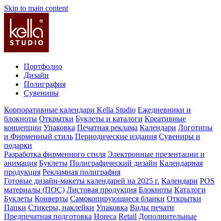
Skip to main content
Портфолио
Дизайн
Полиграфия
Сувениры
Корпоративные календари Kella Studio
Ежедневники и
блокноты
Открытки
Буклеты и каталоги
Креативные
концепции
Упаковка
Печатная реклама
Календари
Логотипы
и Фирменный стиль
Периодические издания
Сувениры и
подарки
Разработка фирменного стиля
Электронные презентации и
анимация
Буклеты
Полиграфический дизайн
Календарная
продукция
Рекламная полиграфия
Готовые дизайн-макеты календарей на 2025 г.
Календари
POS
материалы (ПОС)
Листовая продукция
Блокноты
Каталоги
Буклеты
Конверты
Самокопирующиеся бланки
Открытки
Папки
Стикеры, наклейки
Упаковка
Виды печати
Предпечатная подготовка
Horeca
Retail
Дополнительные