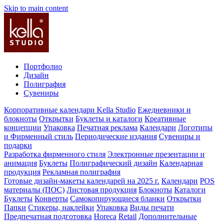
Skip to main content
Портфолио
Дизайн
Полиграфия
Сувениры
Корпоративные календари Kella Studio
Ежедневники и
блокноты
Открытки
Буклеты и каталоги
Креативные
концепции
Упаковка
Печатная реклама
Календари
Логотипы
и Фирменный стиль
Периодические издания
Сувениры и
подарки
Разработка фирменного стиля
Электронные презентации и
анимация
Буклеты
Полиграфический дизайн
Календарная
продукция
Рекламная полиграфия
Готовые дизайн-макеты календарей на 2025 г.
Календари
POS
материалы (ПОС)
Листовая продукция
Блокноты
Каталоги
Буклеты
Конверты
Самокопирующиеся бланки
Открытки
Папки
Стикеры, наклейки
Упаковка
Виды печати
Предпечатная подготовка
Horeca
Retail
Дополнительные