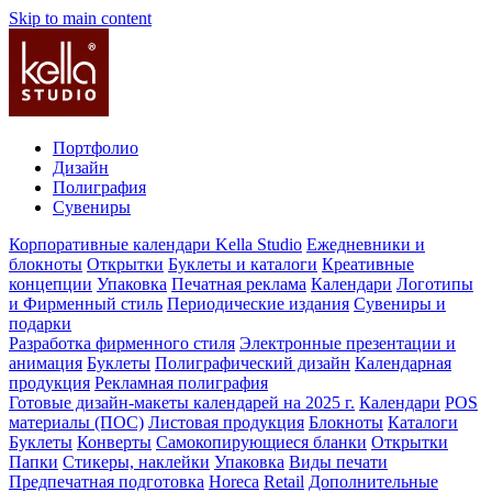
Skip to main content
Портфолио
Дизайн
Полиграфия
Сувениры
Корпоративные календари Kella Studio
Ежедневники и
блокноты
Открытки
Буклеты и каталоги
Креативные
концепции
Упаковка
Печатная реклама
Календари
Логотипы
и Фирменный стиль
Периодические издания
Сувениры и
подарки
Разработка фирменного стиля
Электронные презентации и
анимация
Буклеты
Полиграфический дизайн
Календарная
продукция
Рекламная полиграфия
Готовые дизайн-макеты календарей на 2025 г.
Календари
POS
материалы (ПОС)
Листовая продукция
Блокноты
Каталоги
Буклеты
Конверты
Самокопирующиеся бланки
Открытки
Папки
Стикеры, наклейки
Упаковка
Виды печати
Предпечатная подготовка
Horeca
Retail
Дополнительные