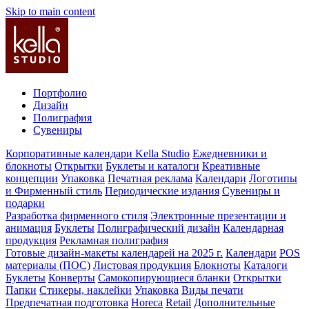
Skip to main content
Портфолио
Дизайн
Полиграфия
Сувениры
Корпоративные календари Kella Studio
Ежедневники и
блокноты
Открытки
Буклеты и каталоги
Креативные
концепции
Упаковка
Печатная реклама
Календари
Логотипы
и Фирменный стиль
Периодические издания
Сувениры и
подарки
Разработка фирменного стиля
Электронные презентации и
анимация
Буклеты
Полиграфический дизайн
Календарная
продукция
Рекламная полиграфия
Готовые дизайн-макеты календарей на 2025 г.
Календари
POS
материалы (ПОС)
Листовая продукция
Блокноты
Каталоги
Буклеты
Конверты
Самокопирующиеся бланки
Открытки
Папки
Стикеры, наклейки
Упаковка
Виды печати
Предпечатная подготовка
Horeca
Retail
Дополнительные