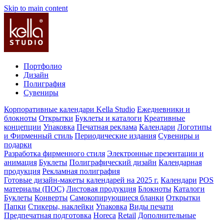
Skip to main content
Портфолио
Дизайн
Полиграфия
Сувениры
Корпоративные календари Kella Studio
Ежедневники и
блокноты
Открытки
Буклеты и каталоги
Креативные
концепции
Упаковка
Печатная реклама
Календари
Логотипы
и Фирменный стиль
Периодические издания
Сувениры и
подарки
Разработка фирменного стиля
Электронные презентации и
анимация
Буклеты
Полиграфический дизайн
Календарная
продукция
Рекламная полиграфия
Готовые дизайн-макеты календарей на 2025 г.
Календари
POS
материалы (ПОС)
Листовая продукция
Блокноты
Каталоги
Буклеты
Конверты
Самокопирующиеся бланки
Открытки
Папки
Стикеры, наклейки
Упаковка
Виды печати
Предпечатная подготовка
Horeca
Retail
Дополнительные