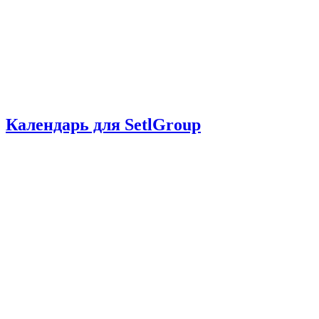
Календарь для SetlGroup