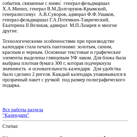
события, связанные с ними: генерал-фельдмаршал
Х.А.Миних, генерал В.М.Долгоруков-Крымский,
генералиссимус А.В.Суворов, адмирал Ф.Ф.Ушаков,
генерал-фельдмаршал Г.А.Потемкин-Таврический,
Екатерина
II
Великая, адмирал М.П.Лазарев и многие
другие.
Технологическими особенностями при производстве
календаря стала печать пантонами: золотым, синим,
красным и черным. Основные текстовые и графические
элементы выделены глянцевым УФ лаком. Для блока была
выбрана плотная бумага 300 г, которая подчеркнула
значимость и основательность календаря. Для удобства
было сделано 2 ригеля. Каждый календарь упаковывался в
прозрачный пакет с ручкой под размер полиграфического
подарка.
Все работы раздела
"Календари"
Статьи: