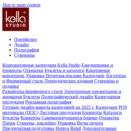
Skip to main content
Портфолио
Дизайн
Полиграфия
Сувениры
Корпоративные календари Kella Studio
Ежедневники и
блокноты
Открытки
Буклеты и каталоги
Креативные
концепции
Упаковка
Печатная реклама
Календари
Логотипы
и Фирменный стиль
Периодические издания
Сувениры и
подарки
Разработка фирменного стиля
Электронные презентации и
анимация
Буклеты
Полиграфический дизайн
Календарная
продукция
Рекламная полиграфия
Готовые дизайн-макеты календарей на 2025 г.
Календари
POS
материалы (ПОС)
Листовая продукция
Блокноты
Каталоги
Буклеты
Конверты
Самокопирующиеся бланки
Открытки
Папки
Стикеры, наклейки
Упаковка
Виды печати
Предпечатная подготовка
Horeca
Retail
Дополнительные