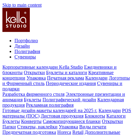
Skip to main content
Портфолио
Дизайн
Полиграфия
Сувениры
Корпоративные календари Kella Studio
Ежедневники и
блокноты
Открытки
Буклеты и каталоги
Креативные
концепции
Упаковка
Печатная реклама
Календари
Логотипы
и Фирменный стиль
Периодические издания
Сувениры и
подарки
Разработка фирменного стиля
Электронные презентации и
анимация
Буклеты
Полиграфический дизайн
Календарная
продукция
Рекламная полиграфия
Готовые дизайн-макеты календарей на 2025 г.
Календари
POS
материалы (ПОС)
Листовая продукция
Блокноты
Каталоги
Буклеты
Конверты
Самокопирующиеся бланки
Открытки
Папки
Стикеры, наклейки
Упаковка
Виды печати
Предпечатная подготовка
Horeca
Retail
Дополнительные