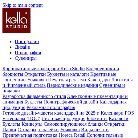
Skip to main content
Портфолио
Дизайн
Полиграфия
Сувениры
Корпоративные календари Kella Studio
Ежедневники и
блокноты
Открытки
Буклеты и каталоги
Креативные
концепции
Упаковка
Печатная реклама
Календари
Логотипы
и Фирменный стиль
Периодические издания
Сувениры и
подарки
Разработка фирменного стиля
Электронные презентации и
анимация
Буклеты
Полиграфический дизайн
Календарная
продукция
Рекламная полиграфия
Готовые дизайн-макеты календарей на 2025 г.
Календари
POS
материалы (ПОС)
Листовая продукция
Блокноты
Каталоги
Буклеты
Конверты
Самокопирующиеся бланки
Открытки
Папки
Стикеры, наклейки
Упаковка
Виды печати
Предпечатная подготовка
Horeca
Retail
Дополнительные