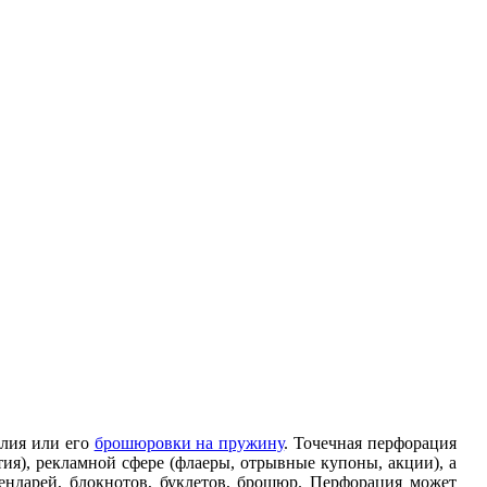
елия или его
брошюровки на пружину
. Точечная перфорация
ия), рекламной сфере (флаеры, отрывные купоны, акции), а
ендарей, блокнотов, буклетов, брошюр. Перфорация может