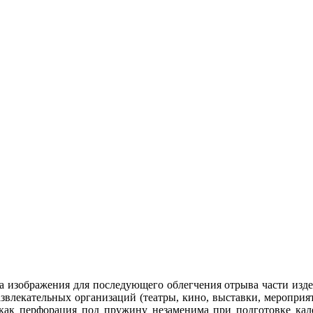
а изображения для последующего облегчения отрыва части изд
звлекательных организаций (театры, кино, выставки, мероприят
 как перфорация под пружину незаменима при подготовке кал