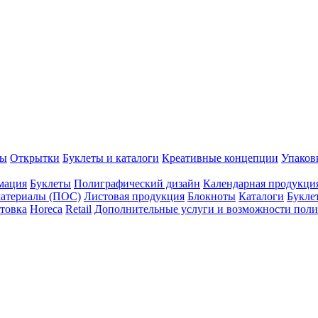
ты
Открытки
Буклеты и каталоги
Креативные концепции
Упаков
мация
Буклеты
Полиграфический дизайн
Календарная продукци
атериалы (ПОС)
Листовая продукция
Блокноты
Каталоги
Букле
товка
Horeca
Retail
Дополнительные услуги и возможности пол