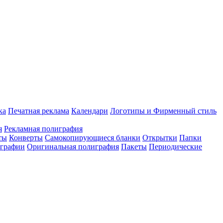
ка
Печатная реклама
Календари
Логотипы и Фирменный стиль
я
Рекламная полиграфия
ты
Конверты
Самокопирующиеся бланки
Открытки
Папки
играфии
Оригинальная полиграфия
Пакеты
Периодические