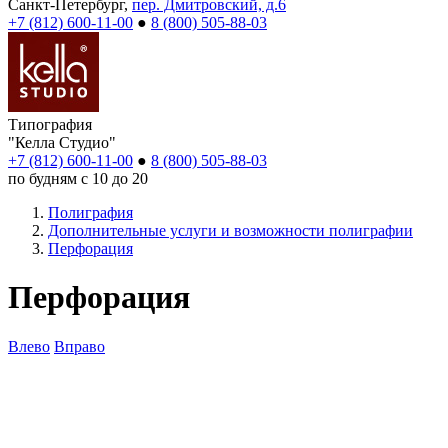
Санкт-Петербург,
пер. Дмитровский, д.6
+7 (812) 600-11-00
●
8 (800) 505-88-03
Типография
"Келла Студио"
+7 (812) 600-11-00
●
8 (800) 505-88-03
по будням с 10 до 20
Полиграфия
Дополнительные услуги и возможности полиграфии
Перфорация
Перфорация
Влево
Вправо