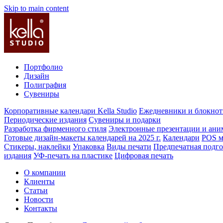
Skip to main content
Портфолио
Дизайн
Полиграфия
Сувениры
Корпоративные календари Kella Studio
Ежедневники и блокно
Периодические издания
Сувениры и подарки
Разработка фирменного стиля
Электронные презентации и ани
Готовые дизайн-макеты календарей на 2025 г.
Календари
POS м
Стикеры, наклейки
Упаковка
Виды печати
Предпечатная подго
издания
УФ-печать на пластике
Цифровая печать
О компании
Клиенты
Статьи
Новости
Контакты