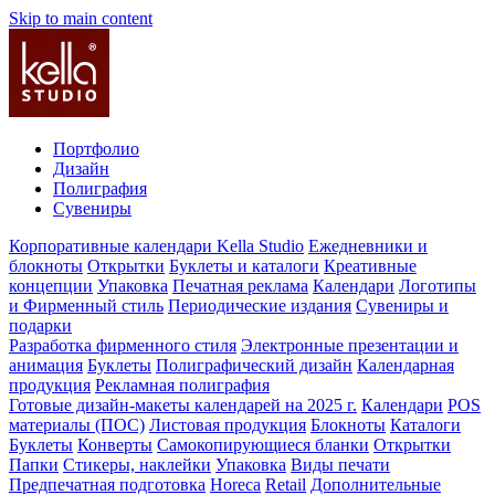
Skip to main content
Портфолио
Дизайн
Полиграфия
Сувениры
Корпоративные календари Kella Studio
Ежедневники и
блокноты
Открытки
Буклеты и каталоги
Креативные
концепции
Упаковка
Печатная реклама
Календари
Логотипы
и Фирменный стиль
Периодические издания
Сувениры и
подарки
Разработка фирменного стиля
Электронные презентации и
анимация
Буклеты
Полиграфический дизайн
Календарная
продукция
Рекламная полиграфия
Готовые дизайн-макеты календарей на 2025 г.
Календари
POS
материалы (ПОС)
Листовая продукция
Блокноты
Каталоги
Буклеты
Конверты
Самокопирующиеся бланки
Открытки
Папки
Стикеры, наклейки
Упаковка
Виды печати
Предпечатная подготовка
Horeca
Retail
Дополнительные