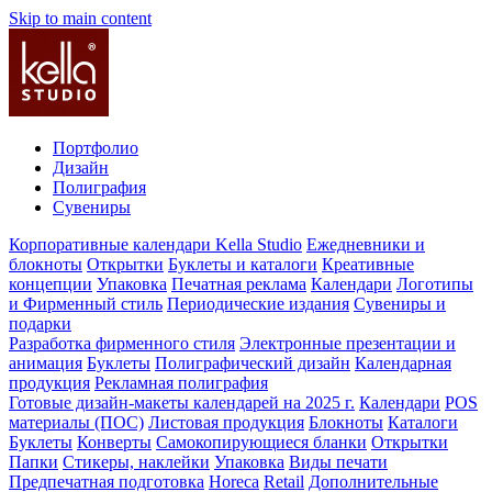
Skip to main content
Портфолио
Дизайн
Полиграфия
Сувениры
Корпоративные календари Kella Studio
Ежедневники и
блокноты
Открытки
Буклеты и каталоги
Креативные
концепции
Упаковка
Печатная реклама
Календари
Логотипы
и Фирменный стиль
Периодические издания
Сувениры и
подарки
Разработка фирменного стиля
Электронные презентации и
анимация
Буклеты
Полиграфический дизайн
Календарная
продукция
Рекламная полиграфия
Готовые дизайн-макеты календарей на 2025 г.
Календари
POS
материалы (ПОС)
Листовая продукция
Блокноты
Каталоги
Буклеты
Конверты
Самокопирующиеся бланки
Открытки
Папки
Стикеры, наклейки
Упаковка
Виды печати
Предпечатная подготовка
Horeca
Retail
Дополнительные