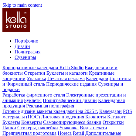
Skip to main content
Портфолио
Дизайн
Полиграфия
Сувениры
Корпоративные календари Kella Studio
Ежедневники и
блокноты
Открытки
Буклеты и каталоги
Креативные
концепции
Упаковка
Печатная реклама
Календари
Логотипы
и Фирменный стиль
Периодические издания
Сувениры и
подарки
Разработка фирменного стиля
Электронные презентации и
анимация
Буклеты
Полиграфический дизайн
Календарная
продукция
Рекламная полиграфия
Готовые дизайн-макеты календарей на 2025 г.
Календари
POS
материалы (ПОС)
Листовая продукция
Блокноты
Каталоги
Буклеты
Конверты
Самокопирующиеся бланки
Открытки
Папки
Стикеры, наклейки
Упаковка
Виды печати
Предпечатная подготовка
Horeca
Retail
Дополнительные