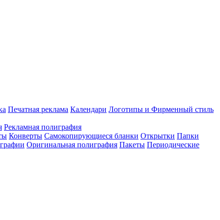
ка
Печатная реклама
Календари
Логотипы и Фирменный стиль
я
Рекламная полиграфия
ты
Конверты
Самокопирующиеся бланки
Открытки
Папки
играфии
Оригинальная полиграфия
Пакеты
Периодические