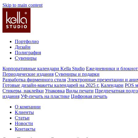
Skip to main content
Портфолио
Дизайн
Полиграфия
Сувениры
Корпоративные календари Kella Studio
Ежедневники и блокно
Периодические издания
Сувениры и подарки
Разработка фирменного стиля
Электронные презентации и ани
Готовые дизайн-макеты календарей на 2025 г.
Календари
POS м
Стикеры, наклейки
Упаковка
Виды печати
Предпечатная подго
издания
УФ-печать на пластике
Цифровая печать
О компании
Клиенты
Статьи
Новости
Контакты