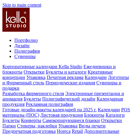
Skip to main content
Портфолио
Дизайн
Полиграфия
Сувениры
Корпоративные календари Kella Studio
Ежедневники и
блокноты
Открытки
Буклеты и каталоги
Креативные
концепции
Упаковка
Печатная реклама
Календари
Логотипы
и Фирменный стиль
Периодические издания
Сувениры и
подарки
Разработка фирменного стиля
Электронные презентации и
анимация
Буклеты
Полиграфический дизайн
Календарная
продукция
Рекламная полиграфия
Готовые дизайн-макеты календарей на 2025 г.
Календари
POS
материалы (ПОС)
Листовая продукция
Блокноты
Каталоги
Буклеты
Конверты
Самокопирующиеся бланки
Открытки
Папки
Стикеры, наклейки
Упаковка
Виды печати
Предпечатная подготовка
Horeca
Retail
Дополнительные