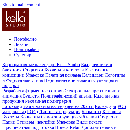
Skip to main content
Портфолио
Дизайн
Полиграфия
Сувениры
Корпоративные календари Kella Studio
Ежедневники и
блокноты
Открытки
Буклеты и каталоги
Креативные
концепции
Упаковка
Печатная реклама
Календари
Логотипы
и Фирменный стиль
Периодические издания
Сувениры и
подарки
Разработка фирменного стиля
Электронные презентации и
анимация
Буклеты
Полиграфический дизайн
Календарная
продукция
Рекламная полиграфия
Готовые дизайн-макеты календарей на 2025 г.
Календари
POS
материалы (ПОС)
Листовая продукция
Блокноты
Каталоги
Буклеты
Конверты
Самокопирующиеся бланки
Открытки
Папки
Стикеры, наклейки
Упаковка
Виды печати
Предпечатная подготовка
Horeca
Retail
Дополнительные