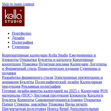
Skip to main content
Портфолио
Дизайн
Полиграфия
Сувениры
Корпоративные календари Kella Studio
Ежедневники и
блокноты
Открытки
Буклеты и каталоги
Креативные
концепции
Упаковка
Печатная реклама
Календари
Логотипы
и Фирменный стиль
Периодические издания
Сувениры и
подарки
Разработка фирменного стиля
Электронные презентации и
анимация
Буклеты
Полиграфический дизайн
Календарная
продукция
Рекламная полиграфия
Готовые дизайн-макеты календарей на 2025 г.
Календари
POS
материалы (ПОС)
Листовая продукция
Блокноты
Каталоги
Буклеты
Конверты
Самокопирующиеся бланки
Открытки
Папки
Стикеры, наклейки
Упаковка
Виды печати
Предпечатная подготовка
Horeca
Retail
Дополнительные