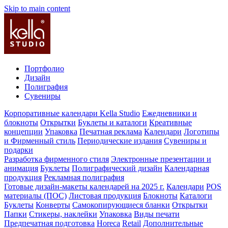
Skip to main content
Портфолио
Дизайн
Полиграфия
Сувениры
Корпоративные календари Kella Studio
Ежедневники и
блокноты
Открытки
Буклеты и каталоги
Креативные
концепции
Упаковка
Печатная реклама
Календари
Логотипы
и Фирменный стиль
Периодические издания
Сувениры и
подарки
Разработка фирменного стиля
Электронные презентации и
анимация
Буклеты
Полиграфический дизайн
Календарная
продукция
Рекламная полиграфия
Готовые дизайн-макеты календарей на 2025 г.
Календари
POS
материалы (ПОС)
Листовая продукция
Блокноты
Каталоги
Буклеты
Конверты
Самокопирующиеся бланки
Открытки
Папки
Стикеры, наклейки
Упаковка
Виды печати
Предпечатная подготовка
Horeca
Retail
Дополнительные