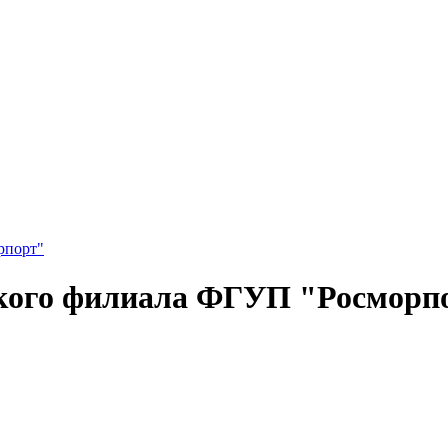
рпорт"
кого филиала ФГУП "Росморп