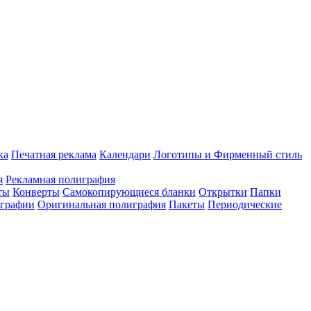
ка
Печатная реклама
Календари
Логотипы и Фирменный стиль
я
Рекламная полиграфия
ты
Конверты
Самокопирующиеся бланки
Открытки
Папки
играфии
Оригинальная полиграфия
Пакеты
Периодические