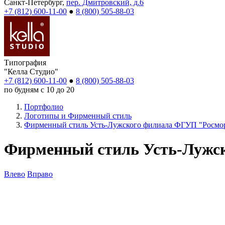
Санкт-Петербург,
пер. Дмитровский, д.6
+7 (812) 600-11-00
●
8 (800) 505-88-03
Типография
"Келла Студио"
+7 (812) 600-11-00
●
8 (800) 505-88-03
по будням с 10 до 20
Портфолио
Логотипы и Фирменный стиль
Фирменный стиль Усть-Лужского филиала ФГУП "Росмо
Фирменный стиль Усть-Лужс
Влево
Вправо