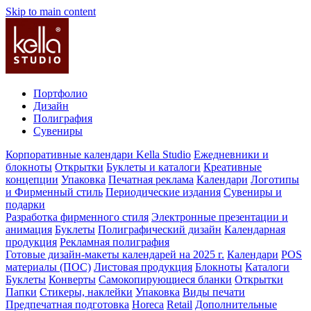
Skip to main content
Портфолио
Дизайн
Полиграфия
Сувениры
Корпоративные календари Kella Studio
Ежедневники и
блокноты
Открытки
Буклеты и каталоги
Креативные
концепции
Упаковка
Печатная реклама
Календари
Логотипы
и Фирменный стиль
Периодические издания
Сувениры и
подарки
Разработка фирменного стиля
Электронные презентации и
анимация
Буклеты
Полиграфический дизайн
Календарная
продукция
Рекламная полиграфия
Готовые дизайн-макеты календарей на 2025 г.
Календари
POS
материалы (ПОС)
Листовая продукция
Блокноты
Каталоги
Буклеты
Конверты
Самокопирующиеся бланки
Открытки
Папки
Стикеры, наклейки
Упаковка
Виды печати
Предпечатная подготовка
Horeca
Retail
Дополнительные